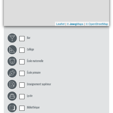
Leaflet
|
©
Maps
|
© OpenStreetMap
Jawg
Bar
Collège
École maternelle
École primaire
Enseignement supérieur
Lycée
Bibliothèque