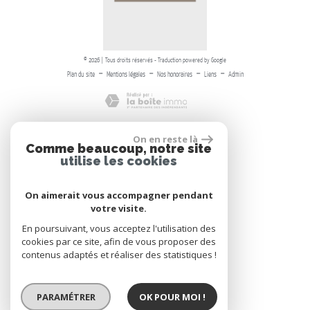
© 2026 | Tous droits réservés - Traduction powered by Google
-
-
-
-
Plan du site
Mentions légales
Nos honoraires
Liens
Admin
On en reste là
Comme beaucoup, notre site
Adhérents
utilise les cookies
On aimerait vous accompagner pendant
votre visite.
En poursuivant, vous acceptez l'utilisation des
Se Connecter
cookies par ce site, afin de vous proposer des
contenus adaptés et réaliser des statistiques !
Espace propriétaires
PARAMÉTRER
OK POUR MOI !