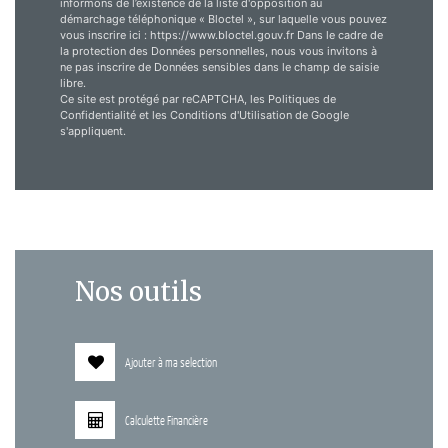
informons de l’existence de la liste d'opposition au
démarchage téléphonique « Bloctel », sur laquelle vous pouvez
vous inscrire ici : https://www.bloctel.gouv.fr Dans le cadre de
la protection des Données personnelles, nous vous invitons à
ne pas inscrire de Données sensibles dans le champ de saisie
libre.
Ce site est protégé par reCAPTCHA, les
Politiques de
Confidentialité
et les
Conditions d'Utilisation
de Google
s'appliquent.
Nos outils
Ajouter à ma selection
Calculette Financière