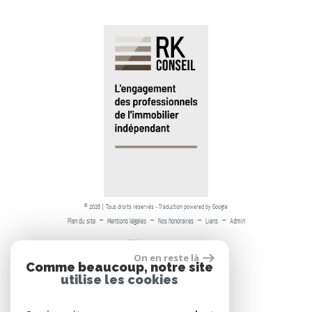
© 2026 | Tous droits réservés - Traduction powered by Google
-
-
-
-
Plan du site
Mentions légales
Nos honoraires
Liens
Admin
On en reste là
Comme beaucoup, notre site
utilise les cookies
Adhérents