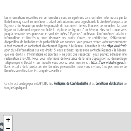
Les informations recueillies sur ce formulaire sont enregistrées dans un fichier informatisé par La
Boite Immo agissant comme Sous-traitant du traitement pour la gestion de la clientèle/prospects de
l'Agence / du Réseau qui reste Responsable du Traitement de vos Données personnelles. La base
légale du traitement repose sur l'intérêt légitime de l'Agence / du Réseau. Elles sont conservées
jusqu'à demande de suppression et sont destinées à l'Agence / au Réseau. Conformément à la loi «
informatique et libertés », vous disposez des droits d’accès, de rectification, d’effacement,
d’opposition, de limitation et de portabilité de vos données. Vous pouvez retirer votre consentement
à tout moment en contactant directement l’Agence / Le Réseau. Consultez le site
https://cnil.fr/fr
pour plus d’informations sur vos droits. Si vous estimez, après avoir contacté l'Agence / le Réseau,
que vos droits « Informatique et Libertés » ne sont pas respectés, vous pouvez adresser une
réclamation à la CNIL. Nous vous informons de l’existence de la liste d'opposition au démarchage
téléphonique « Bloctel », sur laquelle vous pouvez vous inscrire ici :
https://www.bloctel.gouv.fr
.
Dans le cadre de la protection des Données personnelles, nous vous invitons à ne pas inscrire de
Données sensibles dans le champ de saisie libre.
Ce site est protégé par reCAPTCHA, les
Politiques de Confidentialité
et es
Conditions d'utilisation
de
Google s'appliquent.
+
−