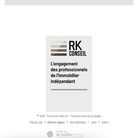
© 2026 | Tous droits réservés - Traduction powered by Google
-
-
-
-
Plan du site
Mentions légales
Nos honoraires
Liens
Admin