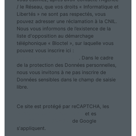
/ le Réseau, que vos droits « Informatique et
Libertés » ne sont pas respectés, vous
pouvez adresser une réclamation à la CNIL.
Nous vous informons de l’existence de la
liste d'opposition au démarchage
téléphonique « Bloctel », sur laquelle vous
pouvez vous inscrire ici :
https://www.bloctel.gouv.fr
. Dans le cadre
de la protection des Données personnelles,
nous vous invitons à ne pas inscrire de
Données sensibles dans le champ de saisie
libre.
Ce site est protégé par reCAPTCHA, les
Politiques de Confidentialité
et es
Conditions d'utilisation
de Google
s'appliquent.