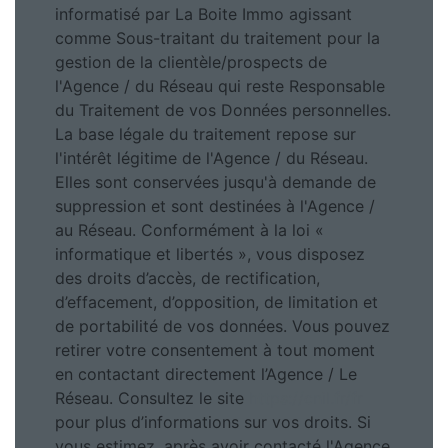
informatisé par La Boite Immo agissant
comme Sous-traitant du traitement pour la
gestion de la clientèle/prospects de
l'Agence / du Réseau qui reste Responsable
du Traitement de vos Données personnelles.
La base légale du traitement repose sur
l'intérêt légitime de l'Agence / du Réseau.
Elles sont conservées jusqu'à demande de
suppression et sont destinées à l'Agence /
au Réseau. Conformément à la loi «
informatique et libertés », vous disposez
des droits d’accès, de rectification,
d’effacement, d’opposition, de limitation et
de portabilité de vos données. Vous pouvez
retirer votre consentement à tout moment
en contactant directement l’Agence / Le
Réseau. Consultez le site
https://cnil.fr/fr
pour plus d’informations sur vos droits. Si
vous estimez, après avoir contacté l'Agence