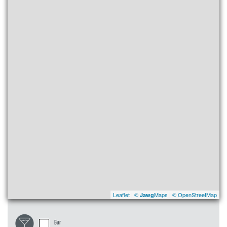
Leaflet
|
©
Maps
|
© OpenStreetMap
Jawg
Bar