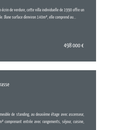
 écrin de verdure, cette villa individuelle de 1990 offre un
e. D'une surface d'environ 140m², elle comprend au...
498 000
€
EN SAV
rrasse
Surface :
10
Pièces :
4
Chambres :
immeuble de standing, au deuxième étage avec ascenseur,
² comprenant entrée avec rangements, séjour, cuisine,