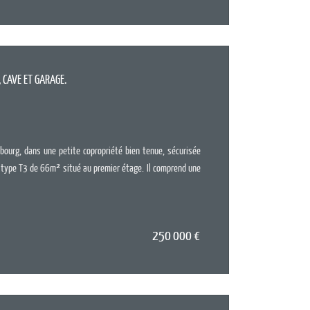
 CAVE ET GARAGE.
Surface :
66
Pièces :
3
Chambres :
bourg, dans une petite copropriété bien tenue, sécurisée
 type T3 de 66m² situé au premier étage. Il comprend une
250 000
€
EN SAV