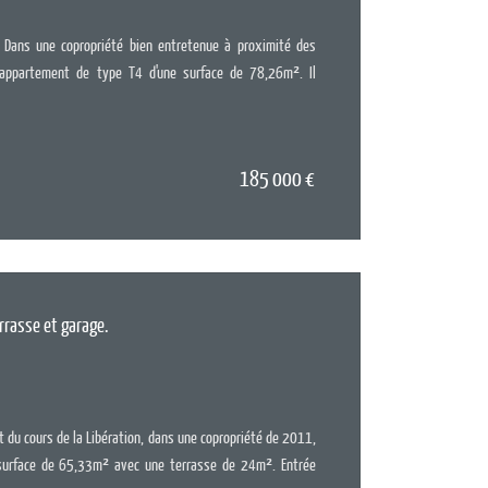
Chambres :
 Dans une copropriété bien entretenue à proximité des
 appartement de type T4 d'une surface de 78,26m². Il
185 000
€
EN SAV
errasse et garage.
Surface :
65
Pièces :
3
Chambres :
it du cours de la Libération, dans une copropriété de 2011,
surface de 65,33m² avec une terrasse de 24m². Entrée