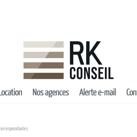
location
nos agences
alerte e-mail
co
correspondantes