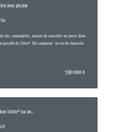
ère avec piscine
Surface :
15
Pièces :
6
rtin
Chambres :
e des commodités, maison de caractère en pierre d'une
 parcelle de 700m². Elle comprend : Au rez-de-chaussée :
590 000
€
EN SAV
nviron 140m² sur un...
Surface :
14
Pièces :
5
sset
Chambres :