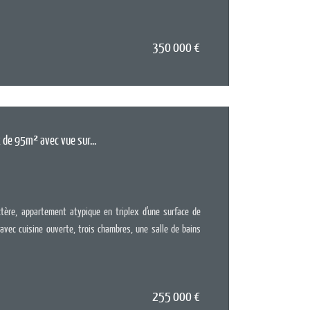
350 000
€
EN SAV
 de 95m² avec vue sur...
Surface :
95
Pièces :
4
Chambres :
tère, appartement atypique en triplex d'une surface de
vec cuisine ouverte, trois chambres, une salle de bains
255 000
€
EN SAV