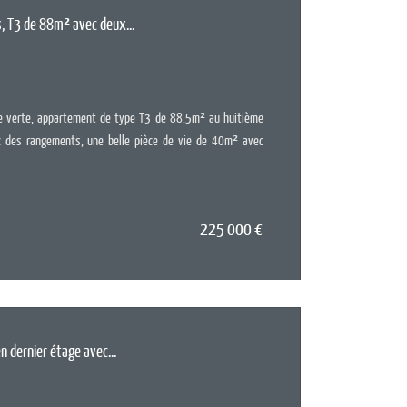
s, T3 de 88m² avec deux...
Surface :
88
Pièces :
3
Chambres :
'Ile verte, appartement de type T3 de 88.5m² au huitième
c des rangements, une belle pièce de vie de 40m² avec
225 000
€
EN SAV
n dernier étage avec...
Surface :
78
Pièces :
4