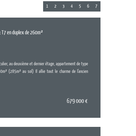
1
2
3
4
5
6
7
 : T7 en duplex de 260m²
Surface :
25
Pièces :
7
Chambres :
iculier, au deuxième et dernier étage, appartement de type
0m² (285m² au sol) Il allie tout le charme de l'ancien
679 000
€
EN SAV